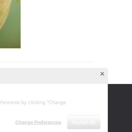
ferences by clicking "Change
Change Preferences
Accept All