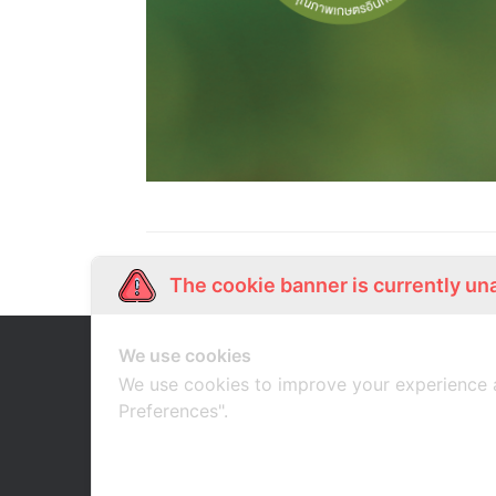
The cookie banner is currently un
We use cookies
Our Story
Shop Online
เกี่ยวกับเรา
ช้อปออนไลน์
We use cookies to improve your experience 
Preferences".