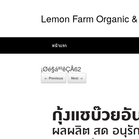
Lemon Farm Organic & 
หน้าแรก
¡Øé§áªºêÇÂ62
← Previous
Next →