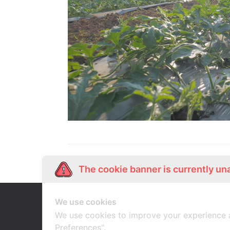
The cookie banner is currently un
We use cookies
Our Story
Shop Online
เกี่ยวกับเรา
ช้อปออนไลน์
We use cookies to improve your experience 
Preferences".