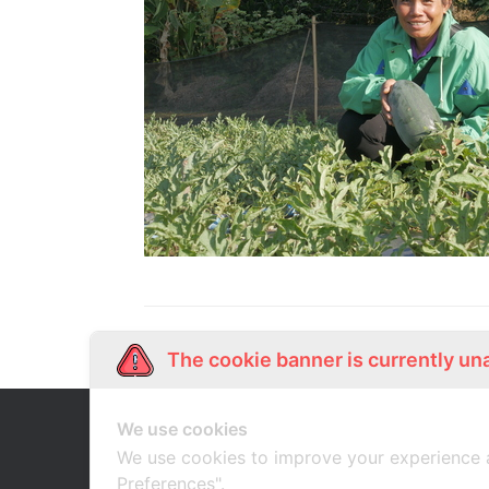
The cookie banner is currently un
We use cookies
Our Story
Shop Online
เกี่ยวกับเรา
ช้อปออนไลน์
We use cookies to improve your experience 
Preferences".