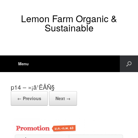
Lemon Farm Organic &
Sustainable
Menu
p14 – »¡ã¹ËÅÑ§
← Previous
Next →