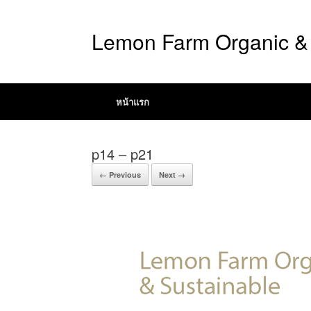
Lemon Farm Organic & 
หน้าแรก
p14 – p21
← Previous
Next →