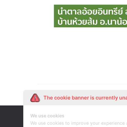
The cookie banner is currently un
We use cookies
Our Story
Shop Online
เกี่ยวกับเรา
ช้อปออนไลน์
We use cookies to improve your experience 