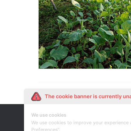
The cookie banner is currently un
We use cookies
Our Story
Shop Online
เกี่ยวกับเรา
ช้อปออนไลน์
We use cookies to improve your experience 
Preferences".