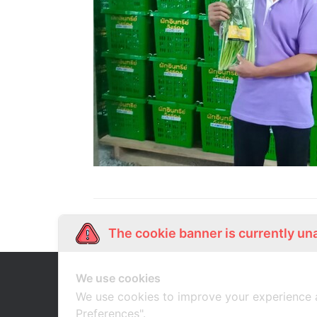
The cookie banner is currently un
We use cookies
Our Story
Shop Online
เกี่ยวกับเรา
ช้อปออนไลน์
We use cookies to improve your experience 
Preferences".