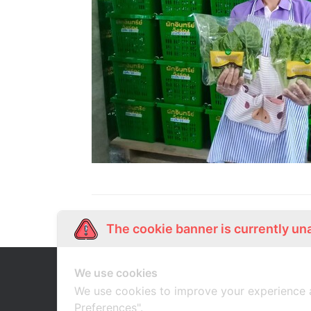
The cookie banner is currently un
We use cookies
Our Story
Shop Online
เกี่ยวกับเรา
ช้อปออนไลน์
We use cookies to improve your experience 
Preferences".