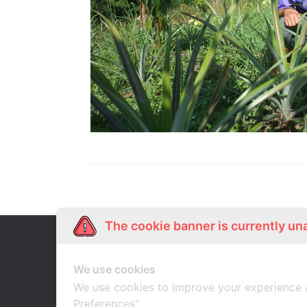
The cookie banner is currently un
Our Story
Shop Online
เกี่ยวกับเรา
ช้อปออนไลน์
We use cookies
We use cookies to improve your experience 
Preferences".