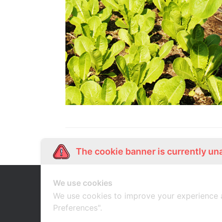
The cookie banner is currently un
We use cookies
Our Story
Shop Online
เกี่ยวกับเรา
ช้อปออนไลน์
We use cookies to improve your experience 
Preferences".