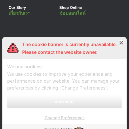
Our Story
Shop Online
เกี่ยวกับเรา
ช้อปออนไลน์
The cookie banner is currently unavailable.
ร่วมงานกับเรา
Lemon Farm Cafe
สมัครงาน
ร้านอาหารอินทรีย์
Please contact the website owner.
We use cookies
We use cookies to improve your experience and
performance on our website. You can manage your
preferences by clicking "Change Preferences".
Accept All
Change Preferences
A
SiteOrigin
Theme