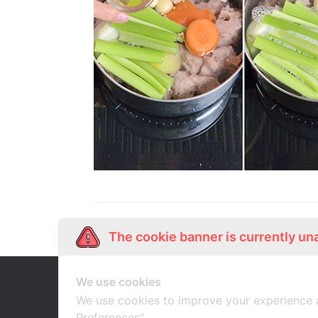
The cookie banner is currently un
We use cookies
Our Story
Shop Online
เกี่ยวกับเรา
ช้อปออนไลน์
We use cookies to improve your experience 
Preferences".