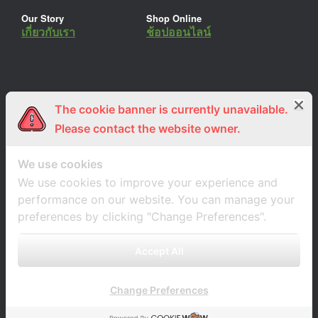
Our Story
Shop Online
เกี่ยวกับเรา
ช้อปออนไลน์
The cookie banner is currently unavailable.
ร่วมงานกับเรา
Lemon Farm Cafe
สมัครงาน
ร้านอาหารอินทรีย์
Please contact the website owner.
We use cookies
We use cookies to improve your experience and
performance on our website. You can manage your
preferences by clicking "Change Preferences".
Accept All
Change Preferences
A
SiteOrigin
Theme