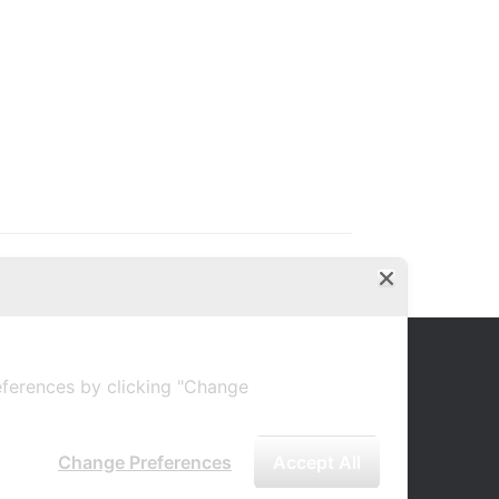
ferences by clicking "Change
Change Preferences
Accept All