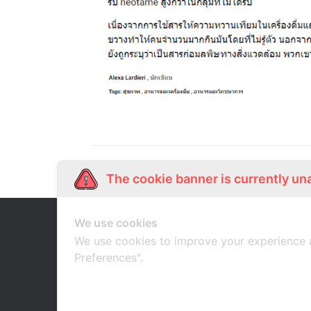
The cookie banner is currently un
We use cookies
Our Story
Shop Online
เกี่ยวกับเรา
ช้อปออนไลน์
We use cookies to improve your experience 
Preferences".