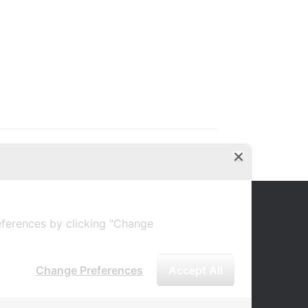
ferences by clicking "Change
Change Preferences
Accept All