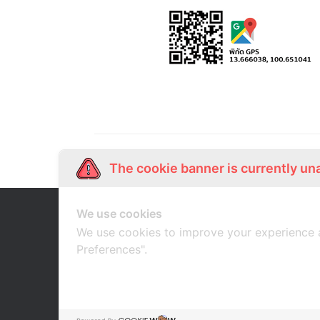
The cookie banner is currently un
We use cookies
Our Story
Shop Online
เกี่ยวกับเรา
ช้อปออนไลน์
We use cookies to improve your experience 
Preferences".