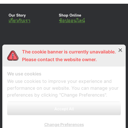
Our Story
Shop Online
เกี่ยวกับเรา
ช้อปออนไลน์
The cookie banner is currently unavailable.
ร่วมงานกับเรา
Lemon Farm Cafe
สมัครงาน
ร้านอาหารอินทรีย์
Please contact the website owner.
We use cookies
We use cookies to improve your experience and
performance on our website. You can manage your
preferences by clicking "Change Preferences".
Accept All
Change Preferences