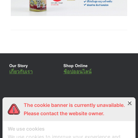
Our Story
Shop Online
เกี่ยวกับเรา
ช้อปออนไลน์
The cookie banner is currently unavailable.
ร่วมงานกับเรา
Lemon Farm Cafe
สมัครงาน
ร้านอาหารอินทรีย์
Please contact the website owner.
We use cookies
We use cookies to improve your experience and