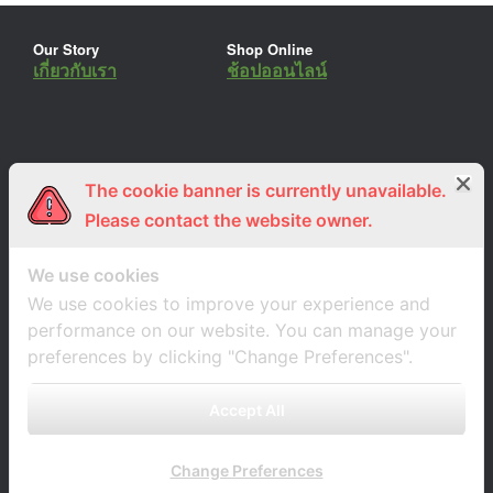
Our Story
Shop Online
เกี่ยวกับเรา
ช้อปออนไลน์
The cookie banner is currently unavailable.
ร่วมงานกับเรา
Lemon Farm Cafe
สมัครงาน
ร้านอาหารอินทรีย์
Please contact the website owner.
We use cookies
We use cookies to improve your experience and
performance on our website. You can manage your
preferences by clicking "Change Preferences".
Accept All
Change Preferences