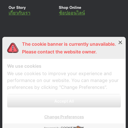
Our Story
Shop Online
เกี่ยวกับเรา
ช้อปออนไลน์
The cookie banner is currently unavailable.
ร่วมงานกับเรา
Lemon Farm Cafe
สมัครงาน
ร้านอาหารอินทรีย์
Please contact the website owner.
We use cookies
We use cookies to improve your experience and
performance on our website. You can manage your
preferences by clicking "Change Preferences".
Accept All
Change Preferences
A
SiteOrigin
Theme