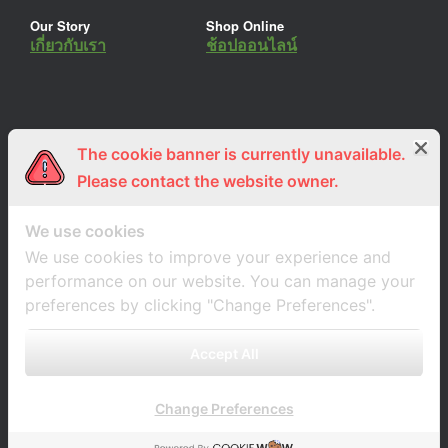
Our Story
Shop Online
เกี่ยวกับเรา
ช้อปออนไลน์
The cookie banner is currently unavailable.
ร่วมงานกับเรา
Lemon Farm Cafe
สมัครงาน
ร้านอาหารอินทรีย์
Please contact the website owner.
We use cookies
We use cookies to improve your experience and
performance on our website. You can manage your
preferences by clicking "Change Preferences".
Accept All
Change Preferences
A
SiteOrigin
Theme