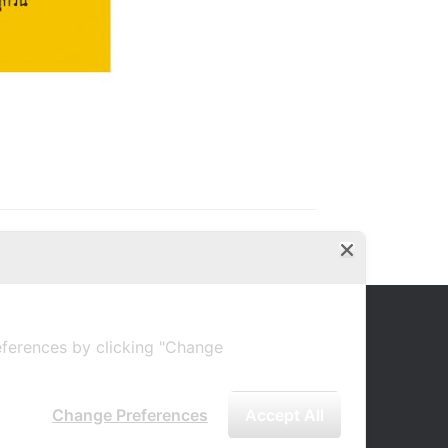
ferences by clicking "Change
Change Preferences
Accept All