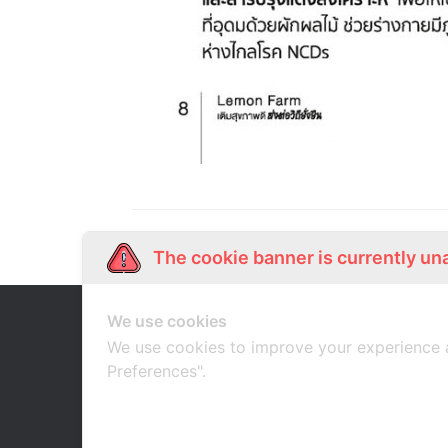
The cookie banner is currently un
We use cookies
Our Story
Shop Online
เกี่ยวกับเรา
ช้อปออนไลน์
We use cookies to improve your experience 
Preferences".