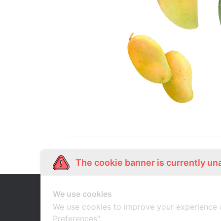
The cookie banner is currently un
We use cookies
Our Story
Shop Online
เกี่ยวกับเรา
ช้อปออนไลน์
We use cookies to improve your experience 
Preferences".