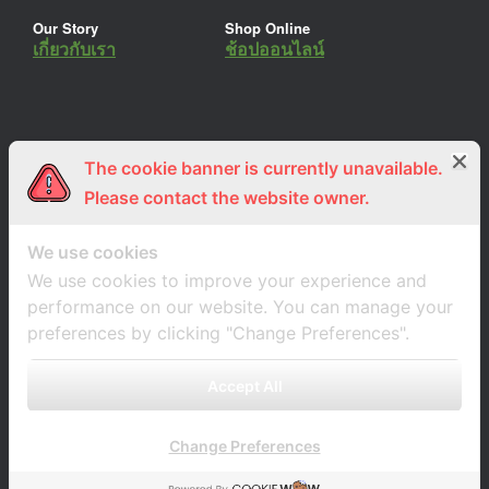
Our Story
Shop Online
เกี่ยวกับเรา
ช้อปออนไลน์
The cookie banner is currently unavailable.
ร่วมงานกับเรา
Lemon Farm Cafe
สมัครงาน
ร้านอาหารอินทรีย์
Please contact the website owner.
We use cookies
We use cookies to improve your experience and
performance on our website. You can manage your
preferences by clicking "Change Preferences".
Accept All
Change Preferences
A
SiteOrigin
Theme