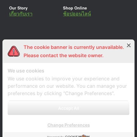
Our Story
Shop Online
เกี่ยวกับเรา
ช้อปออนไลน์
The cookie banner is currently unavailable.
ร่วมงานกับเรา
Lemon Farm Cafe
สมัครงาน
ร้านอาหารอินทรีย์
Please contact the website owner.
We use cookies
We use cookies to improve your experience and
performance on our website. You can manage your
preferences by clicking "Change Preferences".
Accept All
Change Preferences
A
SiteOrigin
Theme