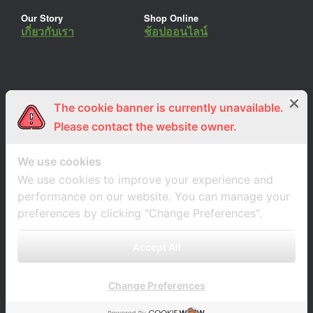
Our Story
Shop Online
เกี่ยวกับเรา
ช้อปออนไลน์
The cookie banner is currently unavailable.
ร่วมงานกับเรา
Lemon Farm Cafe
สมัครงาน
ร้านอาหารอินทรีย์
Please contact the website owner.
We use cookies
We use cookies to improve your experience and
performance on our website. You can manage your
preferences by clicking "Change Preferences".
Accept All
Change Preferences
A
SiteOrigin
Theme