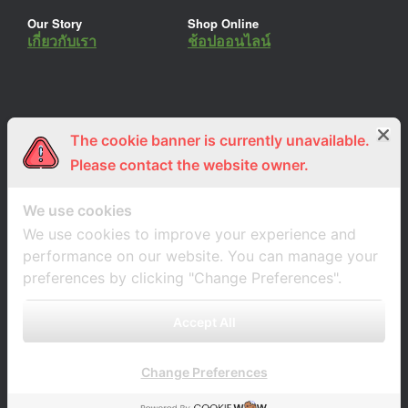
Our Story
Shop Online
เกี่ยวกับเรา
ช้อปออนไลน์
The cookie banner is currently unavailable.
ร่วมงานกับเรา
Lemon Farm Cafe
สมัครงาน
ร้านอาหารอินทรีย์
Please contact the website owner.
We use cookies
We use cookies to improve your experience and
performance on our website. You can manage your
preferences by clicking "Change Preferences".
Accept All
Change Preferences
A
SiteOrigin
Theme