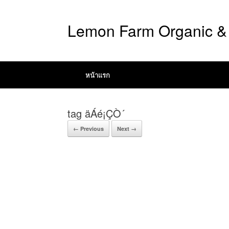
Lemon Farm Organic & 
หน้าแรก
tag äÁé¡ÇÒ´
← Previous
Next →