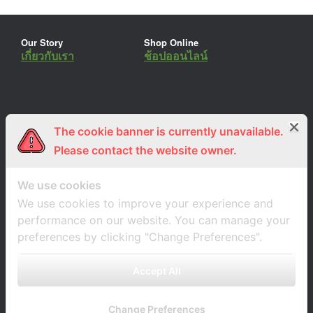
Our Story
Shop Online
เกี่ยวกับเรา
ช้อปออนไลน์
The cookie banner is currently unavailable.
ร่วมงานกับเรา
Lemon Farm Cafe
สมัครงาน
ร้านอาหารอินทรีย์
Please contact the website owner.
We use cookies
We use cookies to improve your experience and
performance on our website. You can manage your
preferences by clicking "Change Preferences".
Accept All
Change Preferences