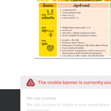
The cookie banner is currently un
We use cookies
Our Story
Shop Online
เกี่ยวกับเรา
ช้อปออนไลน์
We use cookies to improve your experience 
Preferences".