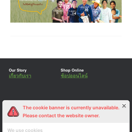
Our Story
Shop Online
เกี่ยวกับเรา
ช้อปออนไลน์
The cookie banner is currently unavailable.
ร่วมงานกับเรา
Lemon Farm Cafe
สมัครงาน
ร้านอาหารอินทรีย์
Please contact the website owner.
We use cookies