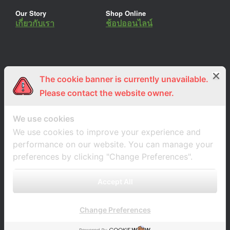
Our Story
Shop Online
เกี่ยวกับเรา
ช้อปออนไลน์
The cookie banner is currently unavailable.
ร่วมงานกับเรา
Lemon Farm Cafe
สมัครงาน
ร้านอาหารอินทรีย์
Please contact the website owner.
We use cookies
We use cookies to improve your experience and
performance on our website. You can manage your
preferences by clicking "Change Preferences".
Accept All
Change Preferences
A
SiteOrigin
Theme