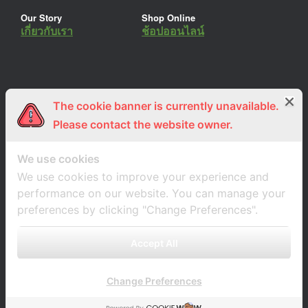
Our Story
Shop Online
เกี่ยวกับเรา
ช้อปออนไลน์
The cookie banner is currently unavailable.
ร่วมงานกับเรา
Lemon Farm Cafe
สมัครงาน
ร้านอาหารอินทรีย์
Please contact the website owner.
We use cookies
We use cookies to improve your experience and
performance on our website. You can manage your
preferences by clicking "Change Preferences".
Accept All
Change Preferences
A
SiteOrigin
Theme