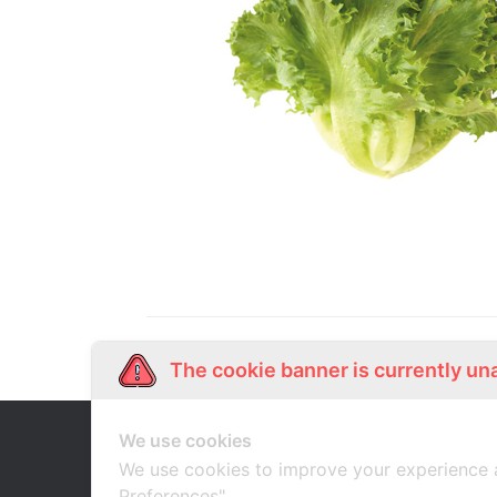
The cookie banner is currently un
We use cookies
Our Story
Shop Online
เกี่ยวกับเรา
ช้อปออนไลน์
We use cookies to improve your experience 
Preferences".