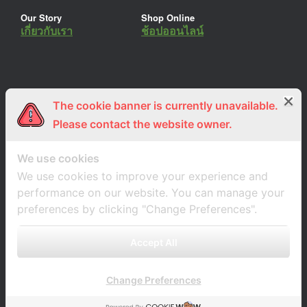
Our Story
Shop Online
เกี่ยวกับเรา
ช้อปออนไลน์
The cookie banner is currently unavailable.
ร่วมงานกับเรา
Lemon Farm Cafe
สมัครงาน
ร้านอาหารอินทรีย์
Please contact the website owner.
We use cookies
We use cookies to improve your experience and
performance on our website. You can manage your
preferences by clicking "Change Preferences".
Accept All
Change Preferences
A
SiteOrigin
Theme