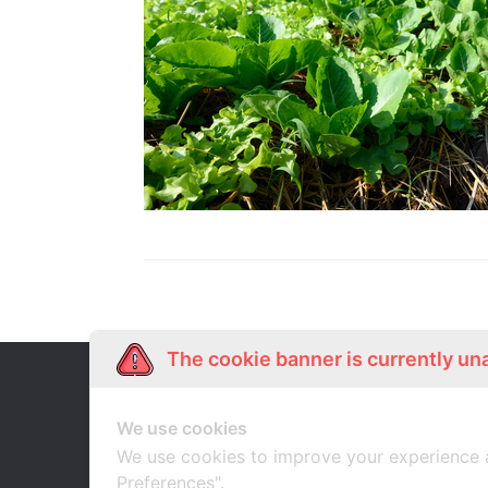
The cookie banner is currently un
Our Story
Shop Online
เกี่ยวกับเรา
ช้อปออนไลน์
We use cookies
We use cookies to improve your experience 
Preferences".