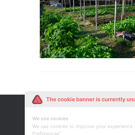
The cookie banner is currently un
Our Story
Shop Online
เกี่ยวกับเรา
ช้อปออนไลน์
We use cookies
We use cookies to improve your experience 
Preferences".