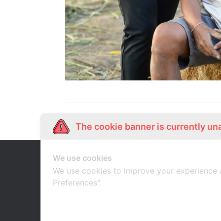
The cookie banner is currently un
We use cookies
Our Story
Shop Online
เกี่ยวกับเรา
ช้อปออนไลน์
We use cookies to improve your experience 
Preferences".