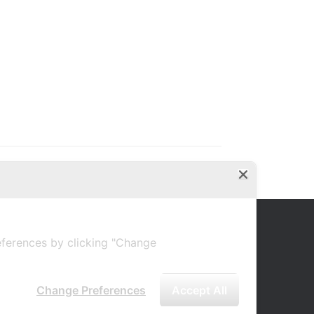
ferences by clicking "Change
Change Preferences
Accept All