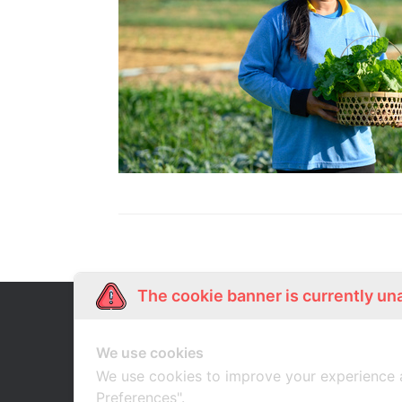
The cookie banner is currently un
Our Story
Shop Online
เกี่ยวกับเรา
ช้อปออนไลน์
We use cookies
We use cookies to improve your experience 
Preferences".