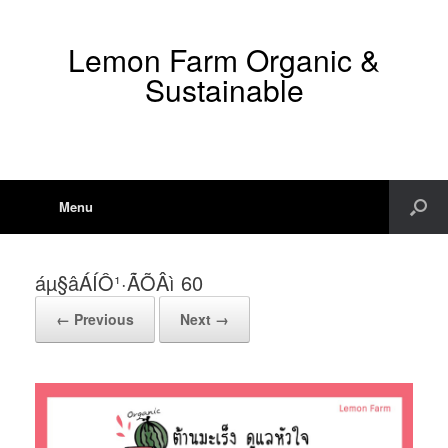
Lemon Farm Organic &
Sustainable
Menu
áµ§âÁÍÔ¹·ÃÕÂì 60
← Previous
Next →