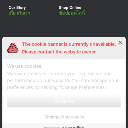
Our Story
Shop Online
เกี่ยวกับเรา
ช้อปออนไลน์
The cookie banner is currently unavailable.
ร่วมงานกับเรา
Lemon Farm Cafe
สมัครงาน
ร้านอาหารอินทรีย์
Please contact the website owner.
We use cookies
We use cookies to improve your experience and
performance on our website. You can manage your
preferences by clicking "Change Preferences".
Accept All
Change Preferences
A
SiteOrigin
Theme