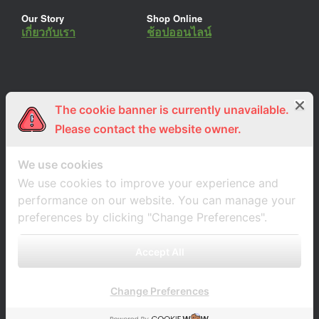
Our Story
Shop Online
เกี่ยวกับเรา
ช้อปออนไลน์
The cookie banner is currently unavailable.
ร่วมงานกับเรา
Lemon Farm Cafe
สมัครงาน
ร้านอาหารอินทรีย์
Please contact the website owner.
We use cookies
We use cookies to improve your experience and
performance on our website. You can manage your
preferences by clicking "Change Preferences".
Accept All
Change Preferences
A
SiteOrigin
Theme