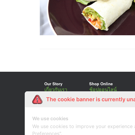
Our Story
Shop Online
เกี่ยวกับเรา
ช้อปออนไลน์
The cookie banner is currently un
We use cookies
We use cookies to improve your experience 
Preferences".