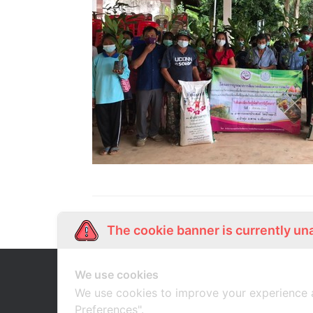
The cookie banner is currently un
We use cookies
Our Story
Shop Online
เกี่ยวกับเรา
ช้อปออนไลน์
We use cookies to improve your experience 
Preferences".