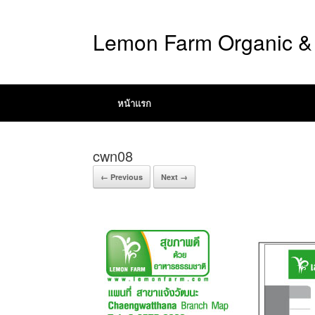
Lemon Farm Organic & 
หน้าแรก
cwn08
← Previous
Next →