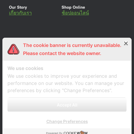
Our Story
Shop Online
เกี่ยวกับเรา
ช้อปออนไลน์
The cookie banner is currently unavailable.
ร่วมงานกับเรา
Lemon Farm Cafe
สมัครงาน
ร้านอาหารอินทรีย์
Please contact the website owner.
We use cookies
We use cookies to improve your experience and
performance on our website. You can manage your
preferences by clicking "Change Preferences".
Accept All
Change Preferences
A
SiteOrigin
Theme