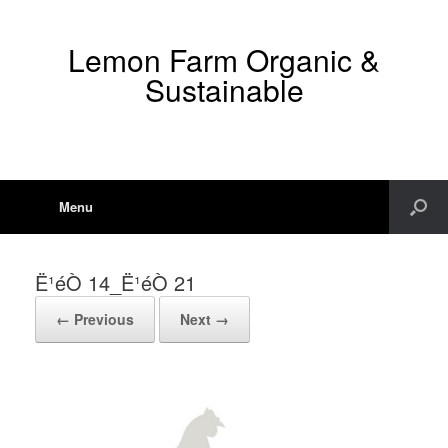
Lemon Farm Organic &
Sustainable
Menu
Ë¹éÒ 14_Ë¹éÒ 21
← Previous
Next →