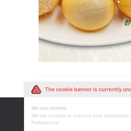
The cookie banner is currently un
We use cookies
Our Story
Shop Online
เกี่ยวกับเรา
ช้อปออนไลน์
We use cookies to improve your experience 
Preferences".