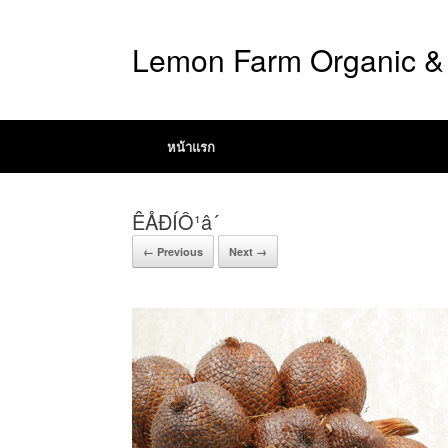
Lemon Farm Organic & 
หน้าแรก
ÊÅÐÍÔ¹â´
← Previous
Next →