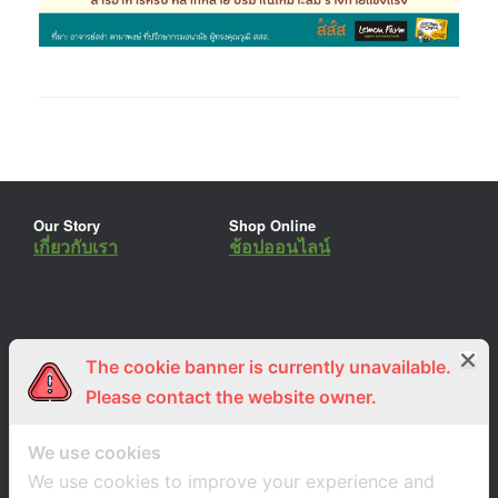
Our Story
Shop Online
เกี่ยวกับเรา
ช้อปออนไลน์
The cookie banner is currently unavailable.
ร่วมงานกับเรา
Lemon Farm Cafe
สมัครงาน
ร้านอาหารอินทรีย์
Please contact the website owner.
We use cookies
We use cookies to improve your experience and