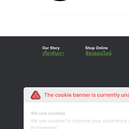
Our Story
Shop Online
เกี่ยวกับเรา
ช้อปออนไลน์
The cookie banner is currently un
We use cookies
We use cookies to improve your experience 
Preferences".