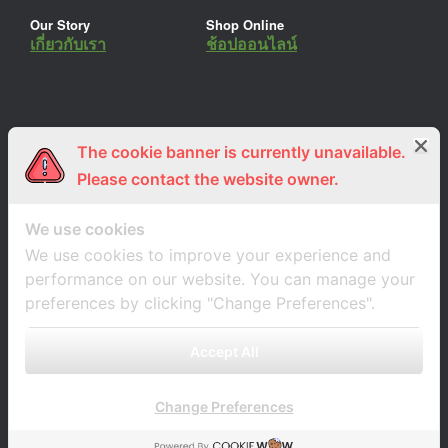
Our Story
Shop Online
เกี่ยวกับเรา
ช้อปออนไลน์
The cookie banner is currently unavailable.
ร่วมงานกับเรา
Lemon Farm Cafe
สมัครงาน
ร้านอาหารอินทรีย์
Please contact the website owner.
We use cookies
We use cookies to improve your experience and
performance on our website. You can manage your
preferences by clicking "Change Preferences".
Accept All
Change Preferences
A
SiteOrigin
Theme