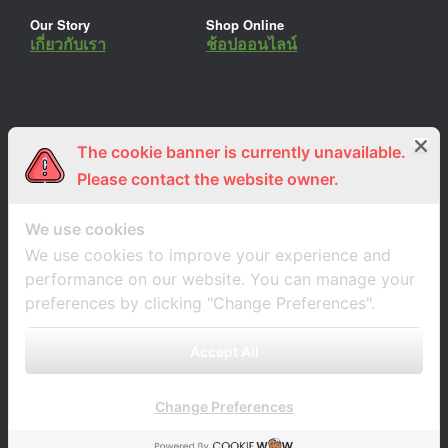
Our Story
Shop Online
เกี่ยวกับเรา
ช้อปออนไลน์
The cookie banner is currently unavailable.
ร่วมงานกับเรา
Lemon Farm Cafe
สมัครงาน
ร้านอาหารอินทรีย์
Please contact the website owner.
We use cookies
We use cookies to improve your experience and
performance on our website. You can manage your
preferences by clicking "Change Preferences".
Accept All
Change Preferences
A
SiteOrigin
Theme